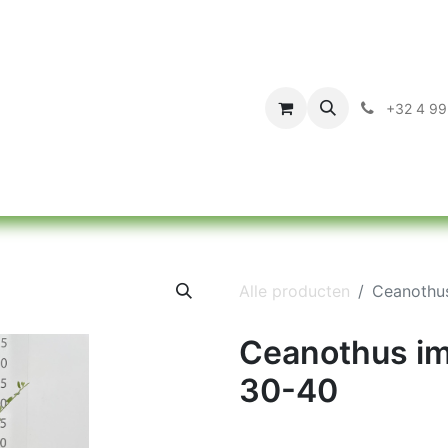
a
Assortiment
Over ons
Contact
+32 4 99
Alle producten
Ceanothus
Ceanothus im
30-40