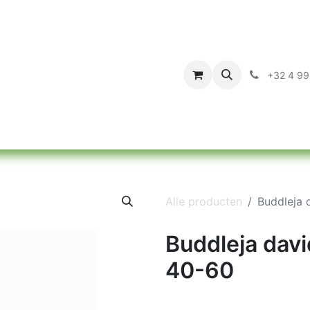
a
Assortiment
Over ons
Contact
+32 4 99
Alle producten
Buddleja 
Buddleja dav
40-60