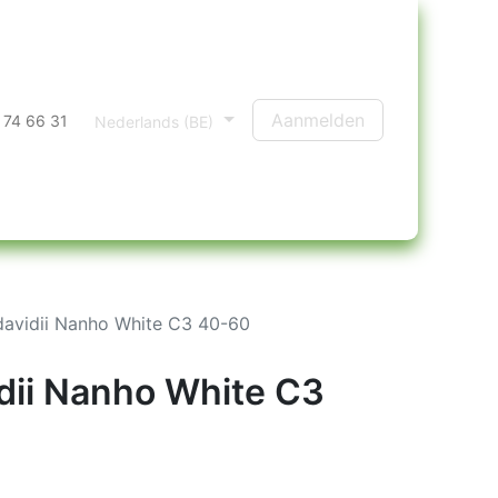
Aanmelden
 74 66 31
Nederlands (BE)
davidii Nanho White C3 40-60
idii Nanho White C3